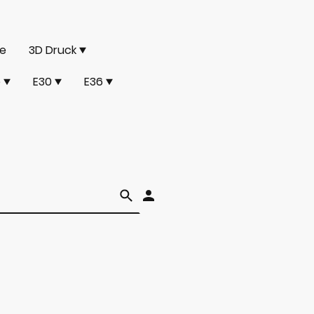
ce
3D Druck
e
E30
E36